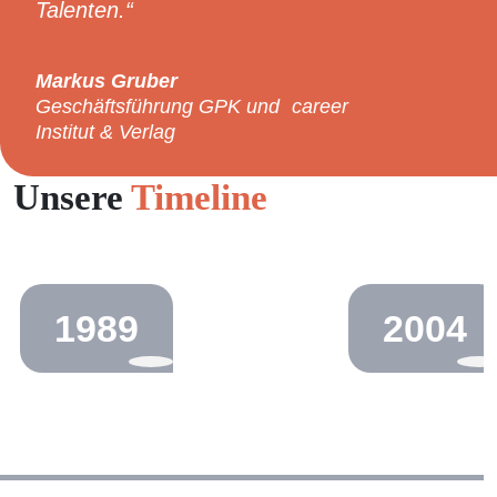
Talenten.
Markus Gruber
Geschäftsführung GPK und career
Institut & Verlag
Unsere
Timeline
1989
2004