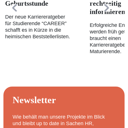
Geburtsstunde
rechtzeitig
informieren
Der neue Karriereratgeber
für Studierende “CAREER”
Erfolgreiche En
schafft es in Kürze in die
werden früh getr
heimischen Beststellerlisten.
braucht einen
Karriereratgeber 
Maturierende.
Newsletter
Wie behält man unsere Projekte im Blick
und bleibt up to date in Sachen HR,